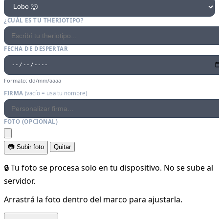
¿CUÁL ES TU THERIOTIPO?
FECHA DE DESPERTAR
Formato: dd/mm/aaaa
FIRMA
(vacío = usa tu nombre)
FOTO (OPCIONAL)
📷 Subir foto
Quitar
🔒 Tu foto se procesa solo en tu dispositivo. No se sube al
servidor.
Arrastrá la foto dentro del marco para ajustarla.